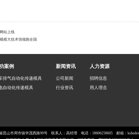
网站上线
规模大技术强领跑全国
功案例
新闻资讯
人力资源
车排气自动化传递模具
公司新闻
招聘信息
电自动化传递模具
行业资讯
用人理念
昆山市周市镇华茂西路99号 联系人：高经理 电话：18606258605 邮箱：kshedexin@